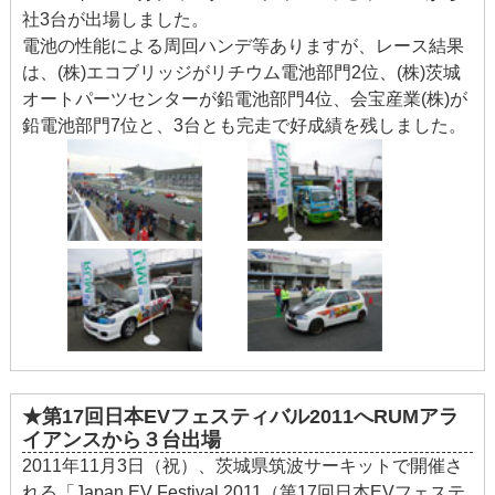
社3台が出場しました。
電池の性能による周回ハンデ等ありますが、レース結果
は、(株)エコブリッジがリチウム電池部門2位、(株)茨城
オートパーツセンターが鉛電池部門4位、会宝産業(株)が
鉛電池部門7位と、3台とも完走で好成績を残しました。
★第17回日本EVフェスティバル2011へRUMアラ
イアンスから３台出場
2011年11月3日（祝）、茨城県筑波サーキットで開催さ
れる「Japan EV Festival 2011（第17回日本EVフェステ