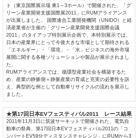
ト（東京国際展示場 東1～3ホール）で開催された、「グ
リーン産業開発支援国際展2011」にRUMアライアンス
が出展しました。 国際連合工業開発機関（UNIDO）と経
済産業省が主催の「グリーン産業開発支援国際会議
2011」のタイアップ特別展示企画で、本特別展示では、
日本の産業界にとって今後大きな市場として期待される
「エネルギー」・「環境」・「水」ビジネスの海外市場
展開に関する各種ソリューションや製品が展示されまし
た。
RUMアライアンスでは、循環型産業社会を構築するた
め、産業の静脈側＝静脈産業の育成と充実の必要性を訴
え、典型的な例として自動車リサイクルの流れを展示し
ました。
★第17回日本EVフェスティバル2011 レース結果
2011年11月3日に筑波サーキットで開催された、電気自
動車の祭典、第17回日本EVフェスティバル2011の「コ
ンバートEV59分ディスタンスチャレンジ」にRUMから3