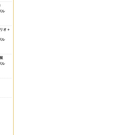
3
バル
リオ＋
バル
展
バル