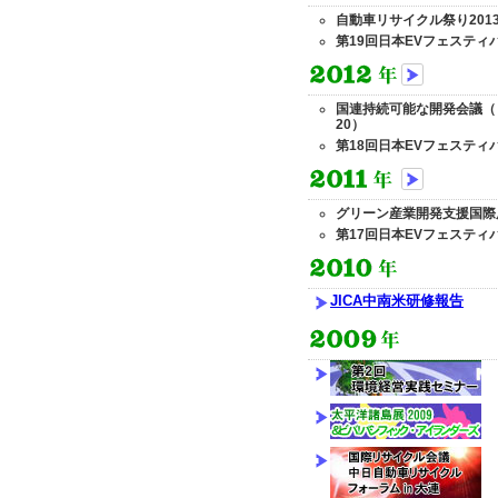
自動車リサイクル祭り201
第19回日本EVフェスティ
国連持続可能な開発会議（
20）
第18回日本EVフェスティ
グリーン産業開発支援国際
第17回日本EVフェスティ
JICA中南米研修報告