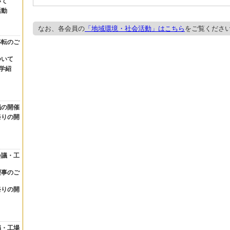
いて
活動
なお、各会員の
「地域環境・社会活動」はこちら
をご覧くださ
移転のご
ついて
学紹
議の開催
祭りの開
会議・工
理事のご
祭りの開
議・工場