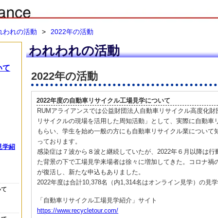
れわれの活動
>
2022年の活動
われわれの活動
いて
2022年の活動
2022年度の自動車リサイクル工場見学について
RUMアライアンスでは公益財団法人自動車リサイクル高度化財
リサイクルの現場を活用した周知活動」として、実際に自動車
もらい、学生を始め一般の方にも自動車リサイクル業について
っております。
見学紹
感染症は７波から８波と継続していたが、2022年６月以降は
た背景の下で工場見学来場者は徐々に増加してきた。コロナ禍
が復活し、新たな申込もありました。
2022年度は合計10,378名（内1,314名はオンライン見学）の
いて
「自動車リサイクル工場見学紹介」サイト
https://www.recycletour.com/